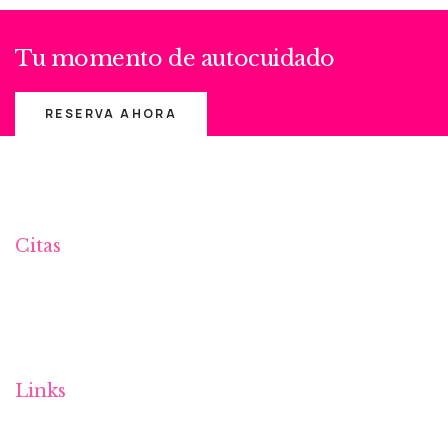
Tu momento de autocuidado
RESERVA AHORA
Citas
info@esteticadue.es
986 36 52 62 📲 682 358 362
Links