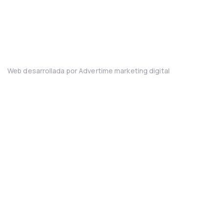
Camiño de Fornes, 13, BAJO
36350 Nigrán - Pontevedra
Web desarrollada por Advertime marketing digital