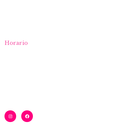
Aviso Legal
Política de Cookies
Política de privacidad
Horario
Lunes a viernes:
10:00 a 13:30 horas
15:00 a 19:00
Sábados:
10:00 a 13:30 horas