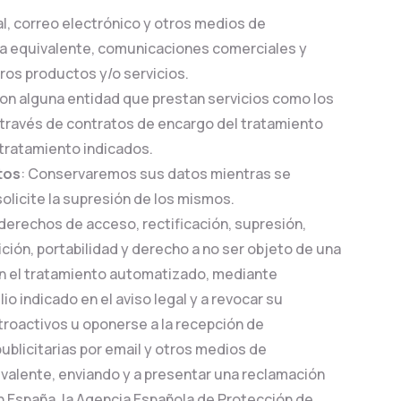
al, correo electrónico y otros medios de
a equivalente, comunicaciones comerciales y
tros productos y/o servicios.
on alguna entidad que prestan servicios como los
 través de contratos de encargo del tratamiento
 tratamiento indicados.
tos
: Conservaremos sus datos mientras se
olicite la supresión de los mismos.
s derechos de acceso, rectificación, supresión,
ición, portabilidad y derecho a no ser objeto de una
n el tratamiento automatizado, mediante
io indicado en el aviso legal y a revocar su
troactivos u oponerse a la recepción de
blicitarias por email y otros medios de
valente, enviando y a presentar una reclamación
en España, la Agencia Española de Protección de